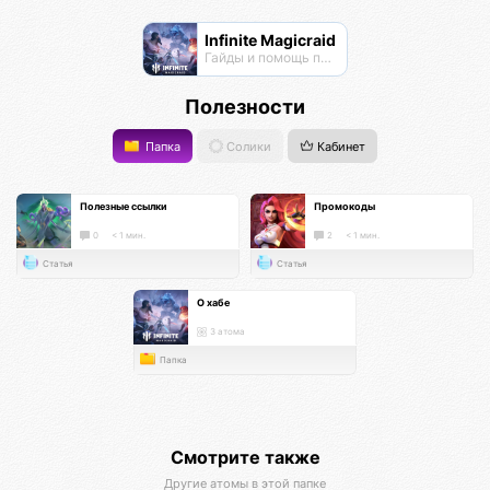
Infinite Magicraid
Гайды и помощь по игре
Полезности
Папка
Солики
Кабинет
Полезные ссылки
Промокоды
0
< 1 мин.
2
< 1 мин.
Статья
Статья
О хабе
3 атома
Папка
Смотрите также
Другие атомы в этой папке