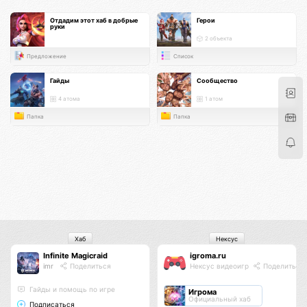
Отдадим этот хаб в добрые
Герои
руки
2 объекта
Предложение
Список
Гайды
Сообщество
4 атома
1 атом
Папка
Папка
Хаб
Нексус
Infinite Magicraid
igroma.ru
imr
Поделиться
Нексус видеоигр
Поделиться
Гайды и помощь по игре
Игрома
Официальный хаб
Подписаться