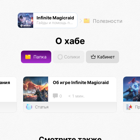
Infinite Magicraid
Полезности
Гайды и помощь по игре
О хабе
Папка
Солики
Кабинет
ания
Об игре Infinite Magicraid
0
< 1 мин.
Статья
Пр
Смотрите также