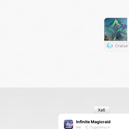
Статья
Хаб
Infinite Magicraid
imr
Поделиться