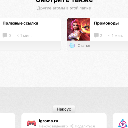
Другие атомы в этой папке
Полезные ссылки
Промокоды
0
< 1 мин.
2
< 1 мин.
Статья
Нексус
igroma.ru
Нексус видеоигр
Поделиться