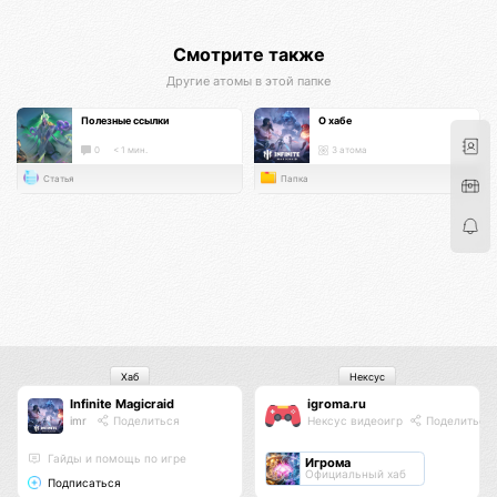
Смотрите также
Другие атомы в этой папке
Полезные ссылки
О хабе
0
< 1 мин.
3 атома
Статья
Папка
Хаб
Нексус
Infinite Magicraid
igroma.ru
imr
Поделиться
Нексус видеоигр
Поделиться
Гайды и помощь по игре
Игрома
Официальный хаб
Подписаться