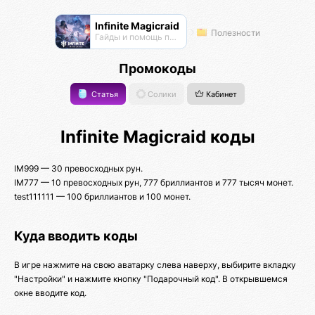
Infinite Magicraid
Полезности
Гайды и помощь по игре
Промокоды
Статья
Солики
Кабинет
Infinite Magicraid коды
IM999 — 30 превосходных рун.
IM777 — 10 превосходных рун, 777 бриллиантов и 777 тысяч монет.
test111111 — 100 бриллиантов и 100 монет.
Куда вводить коды
В игре нажмите на свою аватарку слева наверху, выбирите вкладку
"Настройки" и нажмите кнопку "Подарочный код". В открывшемся
окне вводите код.