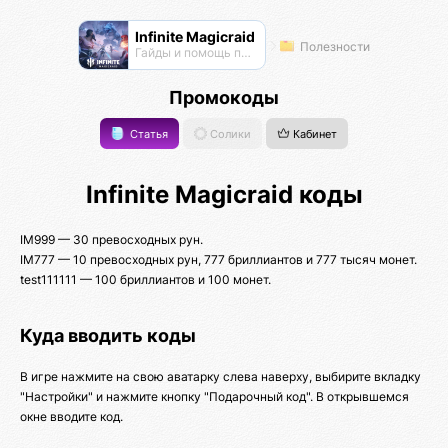
Infinite Magicraid
Полезности
Гайды и помощь по игре
Промокоды
Статья
Солики
Кабинет
Infinite Magicraid коды
IM999 — 30 превосходных рун.
IM777 — 10 превосходных рун, 777 бриллиантов и 777 тысяч монет.
test111111 — 100 бриллиантов и 100 монет.
Куда вводить коды
В игре нажмите на свою аватарку слева наверху, выбирите вкладку
"Настройки" и нажмите кнопку "Подарочный код". В открывшемся
окне вводите код.