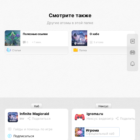
Смотрите также
Другие атомы в этой папке
Полезные ссылки
О хабе
0
< 1 мин.
3 атома
Статья
Папка
Хаб
Нексус
Infinite Magicraid
igroma.ru
imr
Поделиться
Нексус видеоигр
Поделиться
Гайды и помощь по игре
Игрома
Официальный хаб
Подписаться