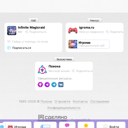
Хаб
Нексус
Infinite Magicraid
igroma.ru
imr
Поделиться
Нексус видеоигр
Поделиться
Гайды и помощь по игре
Игрома
Официальный хаб
Подписаться
Экосистема
Псиона
Метаорганизм
Поделиться
Официальные ресурсы:
1995–2026 ©
Псиона
О проекте
Контакты
Соглашение
Конфиденциальность
С нами КО 🕉️
Игрома
Войти