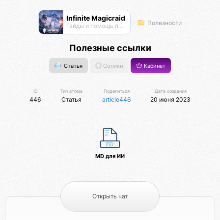
Infinite Magicraid
Полезности
Гайды и помощь по игре
Полезные ссылки
Статья
Солики
Кабинет
ID
Тип атома
Поделиться
Дата создания
446
Статья
article446
20 июня 2023
MD для ИИ
Открыть чат