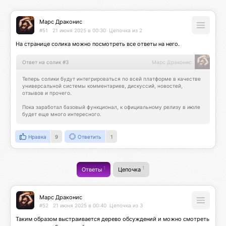
Марс Драконис
#51
21 июня 2025 в 00:30
Цепочка из 2
На странице солика можно посмотреть все ответы на него.
Ответ на солик #3
Марс Драконис
Теперь солики будут интегрироваться по всей платформе в качестве 
универсальной системы комментариев, дискуссий, новостей, 
отзывов и прочего.

Пока заработал базовый функционал, к официальному релизу в июле 
будет еще много интересного.
Нравка
9
Ответить
1
1
1
Ответы
Цепочка
Марс Драконис
#52
21 июня 2025 в 00:40
Цепочка из 3
Таким образом выстраивается дерево обсуждений и можно смотреть 