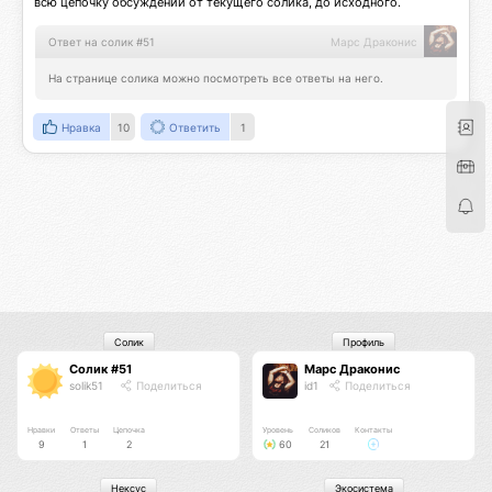
всю цепочку обсуждений от текущего солика, до исходного.
Ответ на солик #51
Марс Драконис
На странице солика можно посмотреть все ответы на него.
Нравка
10
Ответить
1
Солик
Профиль
Солик #51
Марс Драконис
solik51
Поделиться
id1
Поделиться
Нравки
Ответы
Цепочка
Уровень
Соликов
Контакты
9
1
2
60
21
Нексус
Экосистема