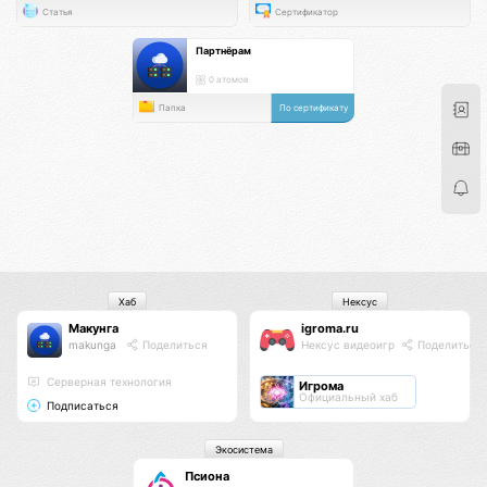
Статья
Сертификатор
Партнёрам
0 атомов
Папка
По сертификату
Хаб
Нексус
Макунга
igroma.ru
makunga
Поделиться
Нексус видеоигр
Поделиться
Серверная технология
Игрома
Официальный хаб
Подписаться
Экосистема
Псиона