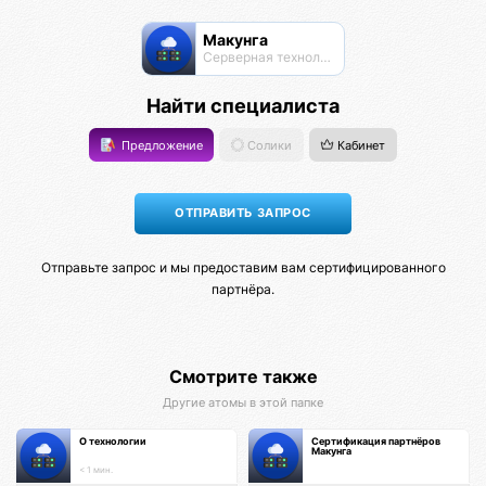
Макунга
Серверная технология
Найти специалиста
Предложение
Солики
Кабинет
Отправьте запрос и мы предоставим вам сертифицированного
партнёра.
Смотрите также
Другие атомы в этой папке
О технологии
Сертификация партнёров
Макунга
< 1 мин.