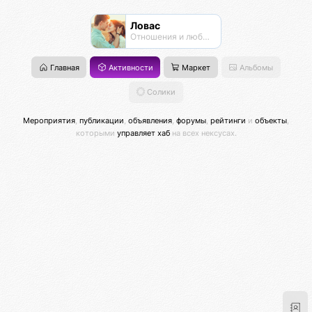
Ловас
Отношения и любовь
Главная
Активности
Маркет
Альбомы
Солики
Мероприятия
,
публикации
,
объявления
,
форумы
,
рейтинги
и
объекты
,
которыми
управляет хаб
на всех нексусах.