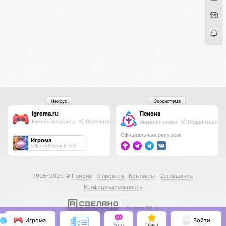
Нексус
Экосистема
igroma.ru
Псиона
Нексус видеоигр
Поделиться
Метаорганизм
Поделиться
Официальные ресурсы:
Игрома
Официальный хаб
1995–2026 ©
Псиона
О проекте
Контакты
Соглашение
Конфиденциальность
С нами КО 🕉️
Игрома
Войти
Чаты
Гринд