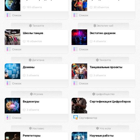
193 объекта
30 объектов
Список
Список
Тансалта
Экстатик-хаб
Школы танцев
Экстатик-диджеи
16 объектов
4 объекта
Список
Список
Дигитана
Тансалта
Домены
Танцевальные проекты
3 объекта
3 объекта
Список
Список
Игрома
Цифробщество
Видеоигры
Сертификация Цифроберов
3 объекта
Список
Сертификатор
Наставис
Что если
Репетиторы
Научные работы