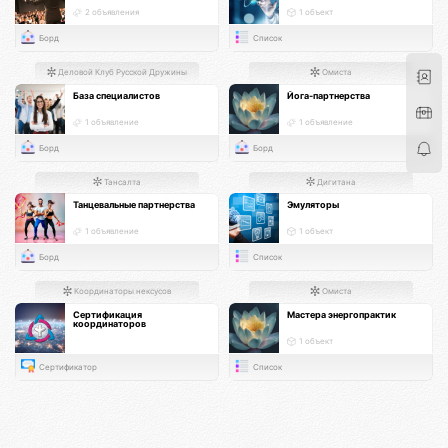
2 объявления
1 объект
Борд
Список
Деловой Клуб Русской Дружины
Омиста
База специалистов
Йога-партнерства
1 объявление
1 объявление
Борд
Борд
Тансалта
Дигитана
Танцевальные партнерства
Эмуляторы
1 объявление
1 объект
Борд
Список
Координаторы нексусов
Омиста
Сертификация
Мастера энергопрактик
координаторов
1 объект
Сертификатор
Список