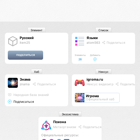
Элемент
Список
Русский
Языки
item25
atom563
Поделиться
Элементы
Добавить
26
Хаб
Нексус
Знама
igroma.ru
znama
Поделиться
Нексус видеоигр
Поделиться
Народная база знаний
Игрома
Официальный хаб
Подписаться
Экосистема
Псиона
Метаорганизм
Поделиться
Официальные ресурсы: