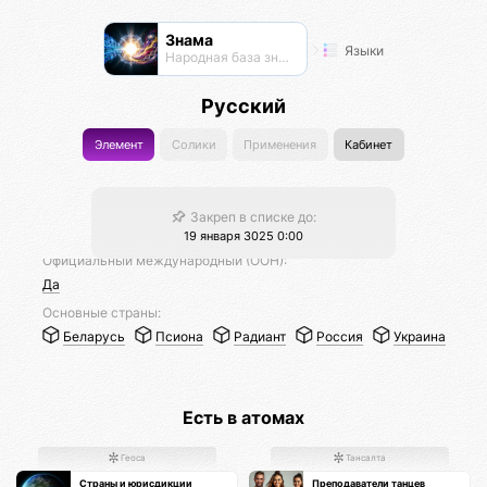
Знама
Языки
Народная база знаний
Русский
Элемент
Солики
Применения
Кабинет
Закреп в списке до:
19 января 3025 0:00
Официальный международный (ООН):
Да
Основные страны:
Беларусь
Псиона
Радиант
Россия
Украина
Есть в атомах
Геоса
Тансалта
Страны и юрисдикции
Преподаватели танцев