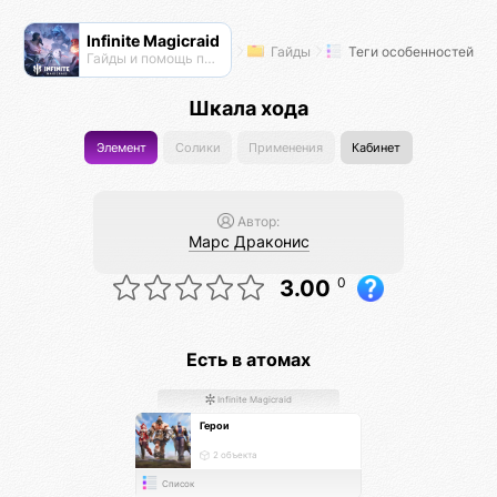
Infinite Magicraid
Гайды
Теги особенностей
Гайды и помощь по игре
Шкала хода
Элемент
Солики
Применения
Кабинет
Автор:
Марс Драконис
0
3.00
Есть в атомах
Infinite Magicraid
Герои
2 объекта
Список