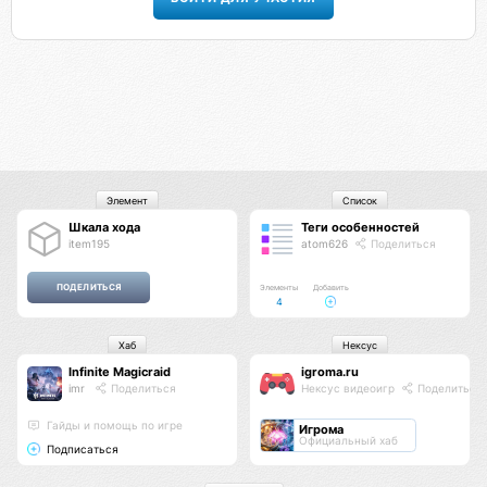
Элемент
Список
Шкала хода
Теги особенностей
item195
atom626
Поделиться
Элементы
Добавить
4
Хаб
Нексус
Infinite Magicraid
igroma.ru
imr
Поделиться
Нексус видеоигр
Поделиться
Гайды и помощь по игре
Игрома
Официальный хаб
Подписаться