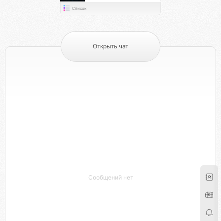
Список
Открыть чат
Сообщений нет