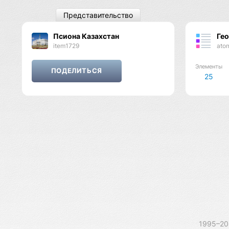
Представительство
Псиона Казахстан
Ге
item1729
ato
Элементы
25
1995–2