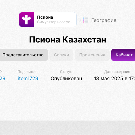
Псиона
География
Cимулятор ноосферы
Псиона Казахстан
Представительство
Солики
Применения
Кабинет
D
Поделиться
Статус
Дата создания
29
item1729
Опубликован
18 мая 2025 в 17