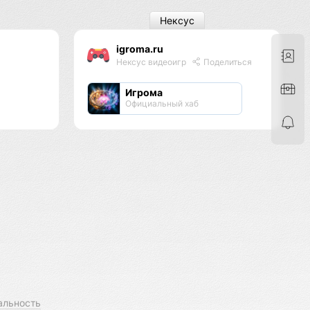
Нексус
igroma.ru
Нексус видеоигр
Поделиться
Игрома
Официальный хаб
альность