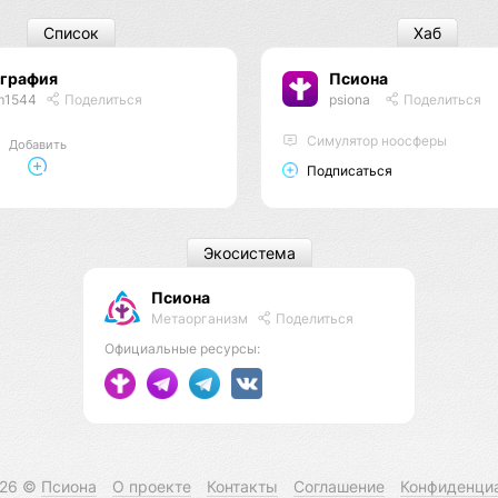
Список
Хаб
ография
Псиона
m1544
Поделиться
psiona
Поделиться
Cимулятор ноосферы
Добавить
Подписаться
Экосистема
Псиона
Метаорганизм
Поделиться
Официальные ресурсы:
026 ©
Псиона
О проекте
Контакты
Соглашение
Конфиденци