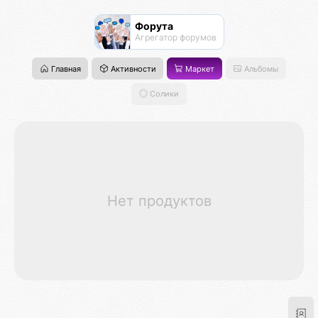
Форута
Агрегатор форумов
Главная
Активности
Маркет
Альбомы
Солики
Нет продуктов