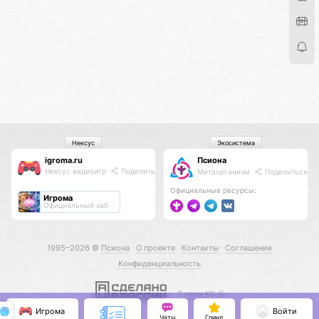
Нексус
Экосистема
igroma.ru
Псиона
Нексус видеоигр
Поделиться
Метаорганизм
Поделиться
Официальные ресурсы:
Игрома
Официальный хаб
1995–2026 ©
Псиона
О проекте
Контакты
Соглашение
Конфиденциальность
С нами КО 🕉️
Игрома
Войти
Чаты
Гринд