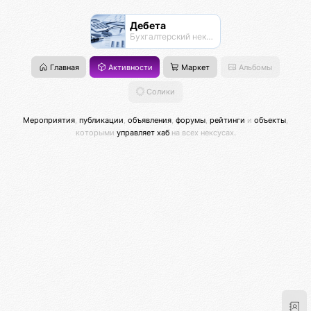
Дебета
Бухгалтерский нексус
Главная
Активности
Маркет
Альбомы
Солики
Мероприятия
,
публикации
,
объявления
,
форумы
,
рейтинги
и
объекты
,
которыми
управляет хаб
на всех нексусах.