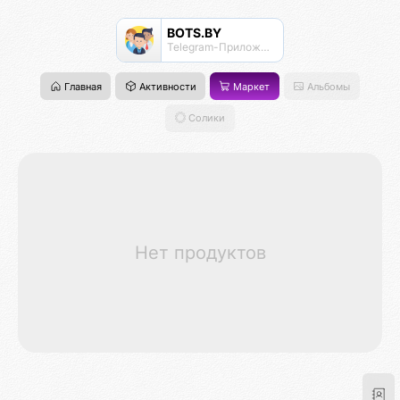
BOTS.BY
Telegram-Приложения для бизнеса, чат-боты, mini apps
Главная
Активности
Маркет
Альбомы
Солики
Нет продуктов