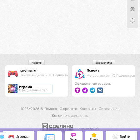
Нексус
Экосистема
igroma.ru
Псиона
Нексус видеоигр
Поделиться
Метаорганизм
Поделиться
Официальные ресурсы:
Игрома
Официальный хаб
1995–2026 ©
Псиона
О проекте
Контакты
Соглашение
Конфиденциальность
С нами КО 🕉️
Игрома
Войти
Чаты
Гринд