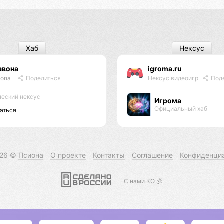
Хаб
Нексус
авона
igroma.ru
vona
Поделиться
Нексус видеоигр
Под
еский нексус
Игрома
Официальный хаб
аться
026 ©
Псиона
О проекте
Контакты
Соглашение
Конфиденци
С нами КО 🕉️