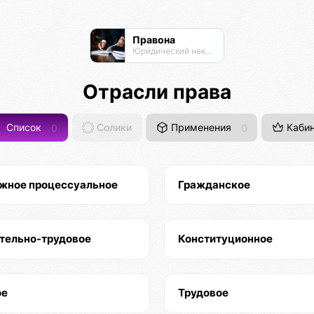
Правона
Юридический нексус
Отрасли права
Список
0
Солики
Применения
0
Кабин
жное процессуальное
Гражданское
тельно-трудовое
Конституционное
ое
Трудовое