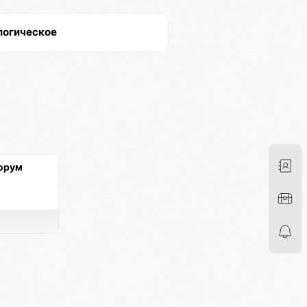
логическое
орум