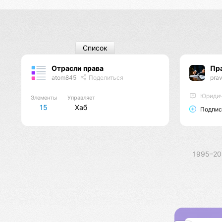
Список
Отрасли права
Пр
atom845
Поделиться
pra
Юридич
Элементы
Управляет
15
Хаб
Подпис
1995–2