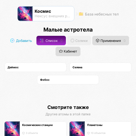
Космис
База небесных тел
Нексус внешних рубежей
Малые астротела
Добавить
Список
0
Солики
Применения
0
Кабинет
Деймос
Селена
Фобос
Смотрите также
Другие атомы в этой папке
Космические станции
Планетоны
3 объекта
10 объектов