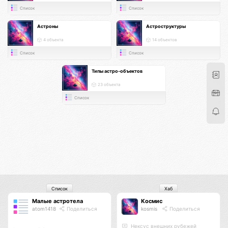
Список
Список
Астроны
Астроструктуры
4 объекта
14 объектов
Список
Список
Типы астро-объектов
23 объекта
Список
Список
Хаб
Малые астротела
Космис
atom1418
Поделиться
kosmis
Поделиться
Нексус внешних рубежей