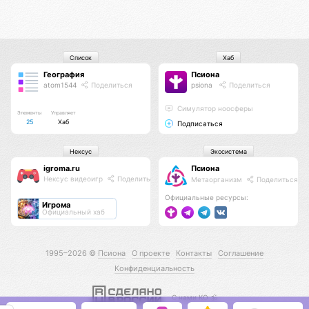
Список
Хаб
География
Псиона
atom1544
Поделиться
psiona
Поделиться
Cимулятор ноосферы
Элементы
Управляет
25
Хаб
Подписаться
Нексус
Экосистема
igroma.ru
Псиона
Нексус видеоигр
Поделиться
Метаорганизм
Поделиться
Официальные ресурсы:
Игрома
Официальный хаб
1995–2026 ©
Псиона
О проекте
Контакты
Соглашение
Конфиденциальность
С нами КО 🕉️