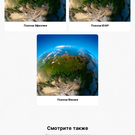
Псиона Эфиопия
Псиона ЮАР
Псиона Япония
Смотрите также