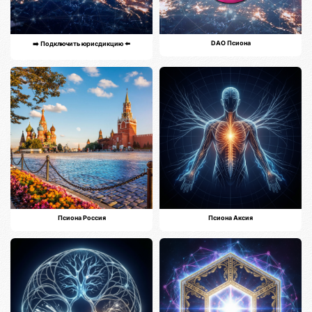
DAO Псиона
➡️ Подключить юрисдикцию ⬅️
Псиона Россия
Псиона Аксия