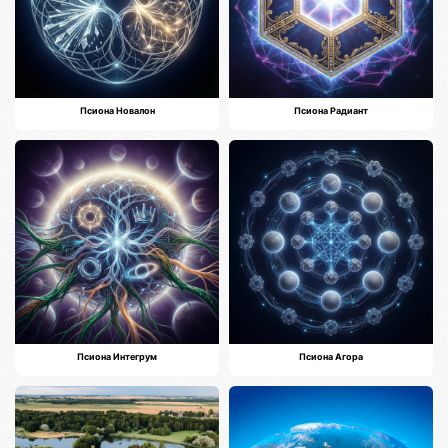
Псиона Новалон
Псиона Радиант
Псиона Интегрум
Псиона Агора