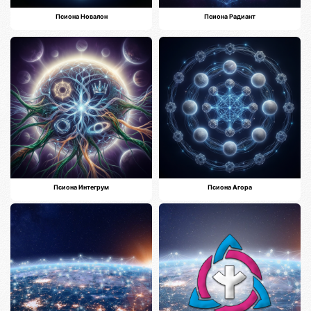
Псиона Новалон
Псиона Радиант
Псиона Интегрум
Псиона Агора