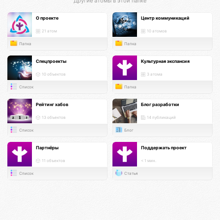
Другие атомы в этой папке
О проекте
Центр коммуникаций
21 атом
10 атомов
Папка
Папка
Спецпроекты
Культурная экспансия
10 объектов
3 атома
Список
Папка
Рейтинг хабов
Блог разработки
13 объектов
14 публикаций
Список
Блог
Партнёры
Поддержать проект
11 объектов
< 1 мин.
Список
Статья