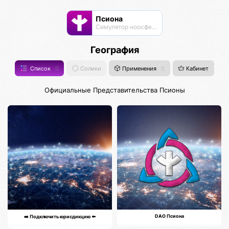
Псиона
Cимулятор ноосферы
География
Список
0
Солики
Применения
0
Кабинет
Официальные Представительства Псионы
DAO Псиона
➡️ Подключить юрисдикцию ⬅️