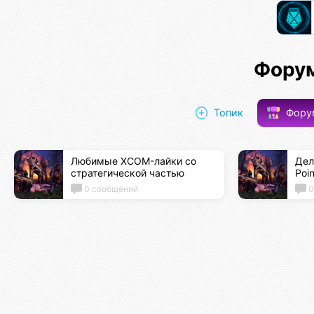
Форум
Топик
Фор
Любимые XCOM-лайки со
Дел
стратегической частью
Poin
0 сообщений
0