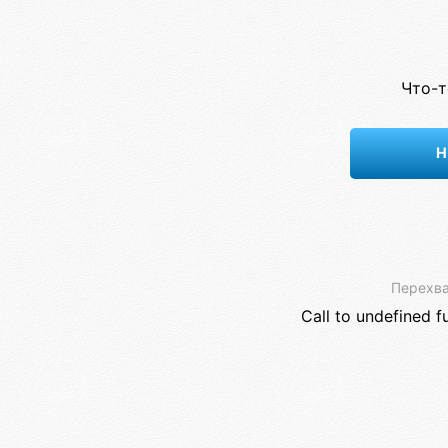
Что-т
Н
Перехва
Call to undefined f