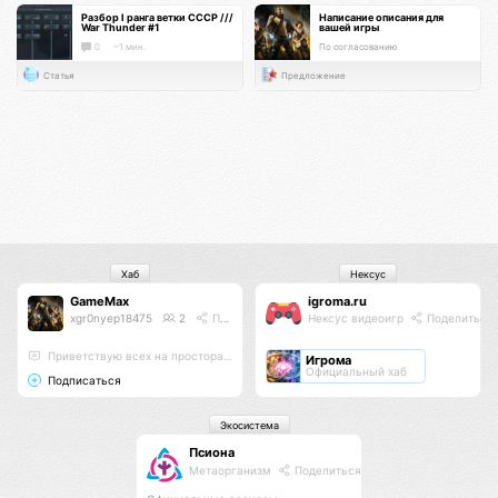
Разбор I ранга ветки СССР ///
Написание описания для
War Thunder #1
вашей игры
0
~1 мин.
По согласованию
Статья
Предложение
Хаб
Нексус
GameMax
igroma.ru
xgr0nyep18475
2
Поделиться
Нексус видеоигр
Поделиться
Приветствую всех на просторах этого хаба;)
Игрома
Официальный хаб
Подписаться
Экосистема
Псиона
Метаорганизм
Поделиться