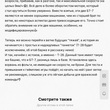
возросла, прибавив, как в разгоне, так и максимальной скорости (на
целых 9км/ч 😱). Всё дело в более оборотистом моторе, который
стал крутиться более уверенно. Вместе взятые, эти две БТ-7
являются не менее хорошими машинами, чем их старший брат по
ветке, во некоторых аспектах даже превосходящие его. Точно стоит
обратить внимание на эти две машинки, особенно, на
модифицированную👍
Теперь же можно перейти к ветке будущих "тяжей", а история их
начинается с простых и надоедливых "танкеток" (Т-28 будет
исключением, об этой барже я расскажу ниже)
И так, начнём с истоков, а именно - Т-26. Данный танк имеет такую
же башню, что и БТ-7, разница лишь в базе. Установлена здесь
ворвань из фольги, не имеющая ни скорости, ни брони. Для теста и
привыкания к геймплею игры пойдёт, но качать на ней I ранг ветки
не рекомендую, слишком уж это лёгкая добыча для вражеской
команды👎
Смотрите также
Другие атомы в этой папке