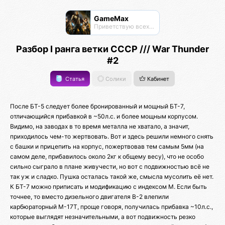
GameMax
Приветствую всех на просторах этого хаба;)
Разбор I ранга ветки СССР /// War Thunder
#2
Статья
Солики
Кабинет
После БТ-5 следует более бронированный и мощный БТ-7,
отличающийся прибавкой в ~50л.с. и более мощным корпусом.
Видимо, на заводах в то время металла не хватало, а значит,
приходилось чем-то жертвовать. Вот и здесь решили немного снять
с башки и прицепить на корпус, пожертвовав тем самым 5мм (на
самом деле, прибавилось около 2кг к общему весу), что не особо
сильно сыграло в плане живучести, но вот с подвижностью всё не
так уж и сладко. Пушка осталась такой же, смысла мусолить её нет.
К БТ-7 можно приписать и модификацию с индексом М. Если быть
точнее, то вместо дизельного двигателя В-2 влепили
карбюраторный М-17Т, проще говоря, получилась прибавка ~10л.с.,
которые выглядят незначительными, а вот подвижность резко